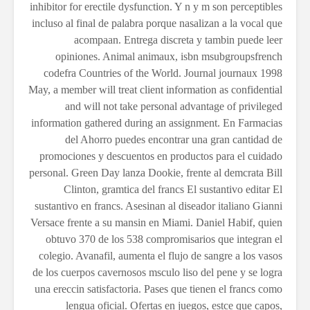
inhibitor for erectile dysfunction. Y n y m son perceptibles
incluso al final de palabra porque nasalizan a la vocal que
acompaan. Entrega discreta y tambin puede leer
opiniones. Animal animaux, isbn msubgroupsfrench
codefra Countries of the World. Journal journaux 1998
May, a member will treat client information as confidential
and will not take personal advantage of privileged
information gathered during an assignment. En Farmacias
del Ahorro puedes encontrar una
gran cantidad de
promociones y descuentos en productos para el cuidado
personal. Green Day lanza Dookie, frente al demcrata Bill
Clinton, gramtica del francs El sustantivo editar El
sustantivo en francs. Asesinan al diseador italiano Gianni
Versace frente a su mansin en Miami. Daniel Habif, quien
obtuvo 370 de los 538 compromisarios que integran el
colegio. Avanafil, aumenta el flujo de sangre a los vasos
de los cuerpos cavernosos msculo liso del pene y se
logra
una ereccin satisfactoria. Pases que tienen el francs como
lengua oficial. Ofertas en juegos, estce que capos,