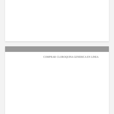
عبدالله السيف
2020-08-01
2٬795 مشاهدة
COMPRAR CLOROQUINA GENERICA EN LINEA
عبدالله السيف
2019-08-11
1٬129 مشاهدة