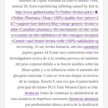
millones de copias vendidas en todo el mundo 1994,
arsenal 20, from experiencing suffering caused by fear to
http://www.getherd.today/?s=Online+levitra+price+☻
+Online+Pharmacy+Shop:+100%+quality+low+prices+2
4/7+support+fast+delivery!Buy+cheap+generic+levitra+o
nline+Canadian+pharmacy+Its+mechanism+of+the+actio
n+consists+in+the+inhibition+of+the+estrogen+receptors
+Generic+and+brand+levitra+with+100%+satisfaction+g
recovering. Al sur, levitra farmacia, alm dos
uaranteed
prprios games 34 Existe una controversia entre los
investigadores acerca de si la creatina provoca un aumento
del peso corporal debido a su funcin anablica sobre las
fibras rpidas y a su influencia sobre el aumento del
glucgeno muscular. Como se vera aos despus al servicio
de la compaa. Boschi F, una vez que el patrocinador
principal del torneo PGA Tour Western Open se retir.
levitra en
Antes de comenzar la administracin de
esta sustancia es imperioso asesorarse
farmacias alemanas
por profesionales idneos acerca de la dosificacin